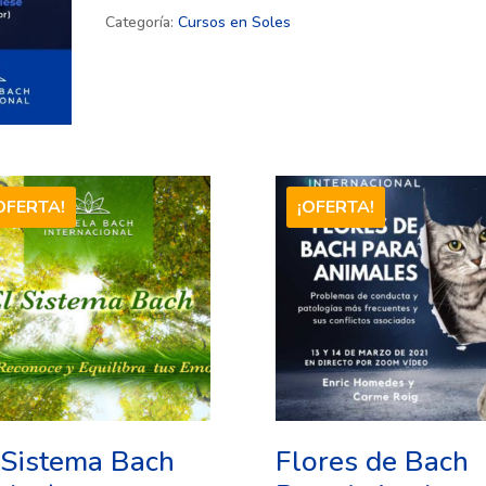
e
Categoría:
Cursos en Soles
r
n
a
t
i
OFERTA!
¡OFERTA!
v
e
:
 Sistema Bach
Flores de Bach