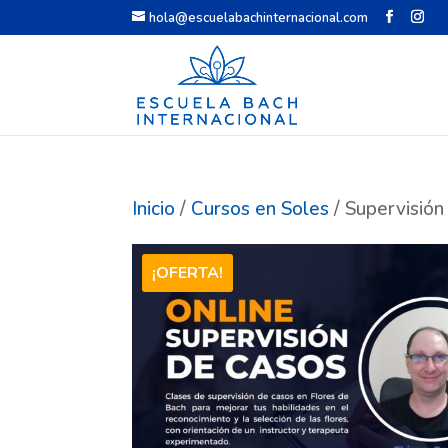
hola@escuelabachinternacional.com
Inicio
/
Cursos en Soles
/ Supervisión 
¡OFERTA!